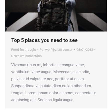
Top 5 places you need to see
Food for thought
Por
wolf@zn30.com.br
08/01/2013
Deixe um comentário
Vivamus risus mi, lobortis ut congue vitae,
vestibulum vitae augue. Maecenas nunc odio,
pulvinar id vulputate nec, porttitor at quam.
Suspendisse vulputate diam eu leo bibendum
feugiat. Lorem ipsum dolor sit amet, consectetur
adipiscing elit. Sed non ligula augue.