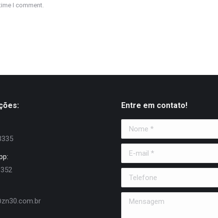
 time I comment.
ções:
Entre em contato!
Nome *
3335
E-mail *
pp:
6352
Telefone
Mensagem
zn30.com.br