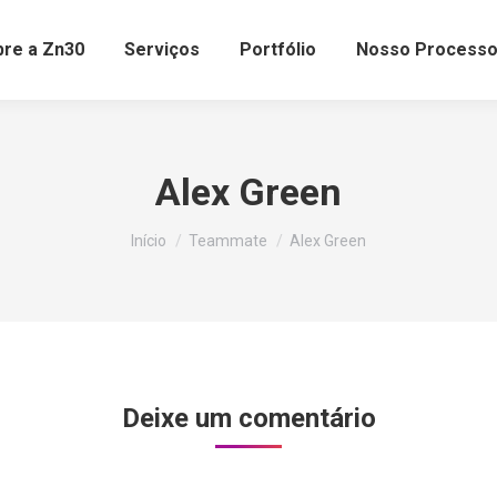
bre a Zn30
Serviços
Portfólio
Nosso Process
Alex Green
Você está aqui:
Início
Teammate
Alex Green
Deixe um comentário