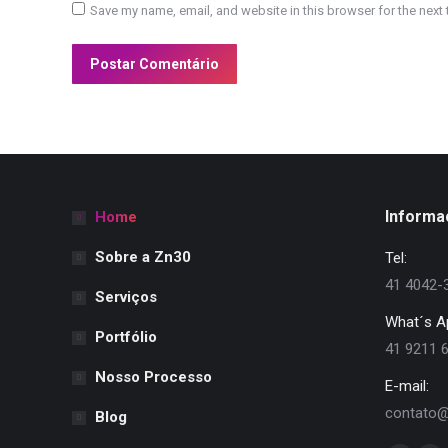
Save my name, email, and website in this browser for the next
Postar Comentário
Informa
Home
Sobre a Zn30
Tel:
41 4042-
Serviços
What´s A
Portfólio
41 9211 
Nosso Processo
E-mail:
contato@
Blog