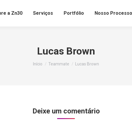
bre a Zn30
Serviços
Portfólio
Nosso Process
Lucas Brown
Você está aqui:
Início
Teammate
Lucas Brown
Deixe um comentário