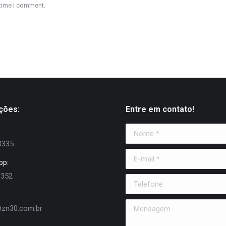
 time I comment.
ções:
Entre em contato!
Nome *
3335
E-mail *
pp:
6352
Telefone
Mensagem
zn30.com.br