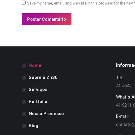
Save my name, email, and website in this browser for the next
Postar Comentário
Informa
Home
Sobre a Zn30
Tel:
41 4042-
Serviços
What´s A
Portfólio
41 9211 
Nosso Processo
E-mail:
contato@
Blog