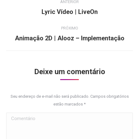
ANTERIOR
navigation
Previous
Lyric Vídeo | LiveOn
project:
PRÓXIMO
Next
Animação 2D | Alooz – Implementação
project:
Deixe um comentário
Seu endereço de e-mail não será publicado. Campos obrigatórios
estão marcados
*
Comentário