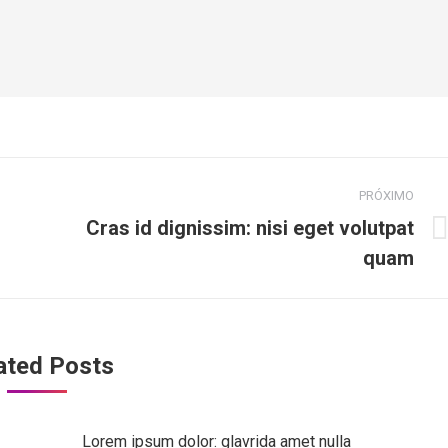
PRÓXIMO
Cras id dignissim: nisi eget volutpat
Próximo
quam
post:
ated Posts
Lorem ipsum dolor: glavrida amet nulla