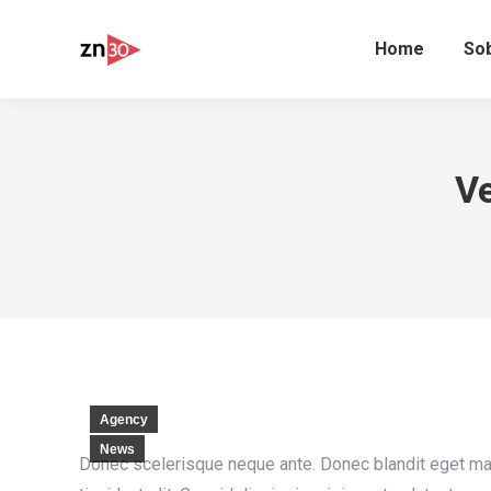
Home
So
Ve
Agency
News
Donec scelerisque neque ante. Donec blandit eget magn