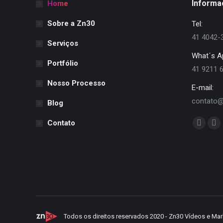
Informa
Home
Sobre a Zn30
Tel:
41 4042-
Serviços
What´s A
Portfólio
41 9211 
Nosso Processo
E-mail:
contato@
Blog
Encontre
Contato
Facebo
Yo
page
pa
opens
op
in
in
new
ne
window
wi
Todos os direitos reservados 2020 - Zn30 Vídeos e Mar