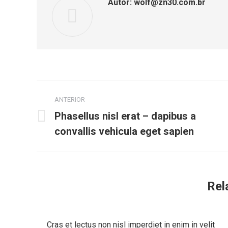
Autor:
wolf@zn30.com.br
Navegação
ANTERIOR
de
Phasellus nisl erat – dapibus a
Post
post:
convallis vehicula eget sapien
anterior:
Rel
Cras et lectus non nisl imperdiet in enim in velit