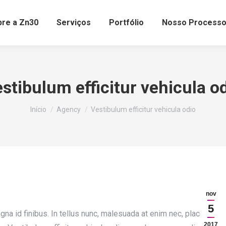
bre a Zn30
Serviços
Portfólio
Nosso Process
stibulum efficitur vehicula o
Você está aqui:
Início
Agency
Vestibulum efficitur vehicula odio
nov
5
a id finibus. In tellus nunc, malesuada at enim nec, placerat
2017