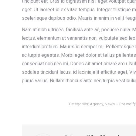
tincidunt elit. Cras id dignissim nisi, eget volutpat qu
eget. Ut laoreet id ex vitae tempus. Integer tristique m
scelerisque dapibus odio. Mauris in enim in velit feugi
Nam at nibh ultrices, facilisis ante ac, posuere nulla. 
lectus, elementum ut venenatis non, vulputate sed le
interdum pretium. Mauris id semper mi. Pellentesque 
ac turpis egestas. Morbi eget dolor at tellus pellente
consequat non nec mi. Donec sit amet ornare arcu. Nu
sodales tincidunt lacus, id lacinia elit efficitur ege
purus varius. Nullam rhoncus ante nec turpis vestibulu
Categories:
Agency
,
News
Por
wolf