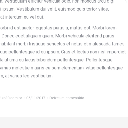
am. Vestibulum efficitur vehicula odio, non rhoncus arcu dignissim
i ipsum. Vestibulum dui velit, euismod quis tortor vitae,
at interdum eu vel dui.
Morbi id est auctor, egestas purus a, mattis est. Morbi lorem
o. Donec eget aliquam quam. Morbi vehicula eleifend purus
habitant morbi tristique senectus et netus et malesuada fames
sque pellentesque id eu ipsum. Cras et lectus non nisl imperdiet
lla ut urna eu lacus bibendum pellentesque. Pellentesque
t. Vivamus molestie mauris eu sem elementum, vitae pellentesque
m, at varius leo vestibulum.
@zn30.com.br
05/11/2017
Deixe um comentário