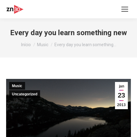
Every day you learn something new
Você está aqui:
Início
Music
Every day you learn something…
Music
jan
23
Uncategorized
2013