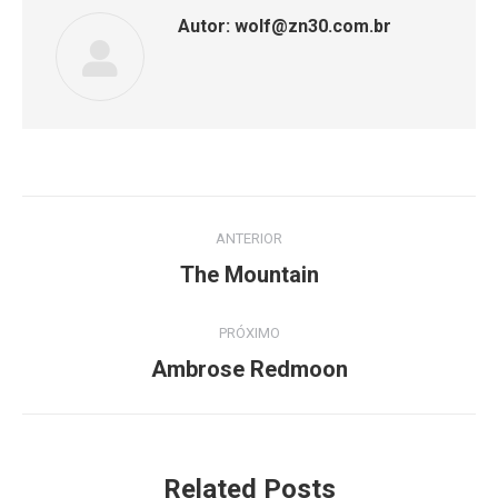
Autor:
wolf@zn30.com.br
Navegação
ANTERIOR
de
Post
The Mountain
anterior:
post:
PRÓXIMO
Próximo
Ambrose Redmoon
post:
Related Posts