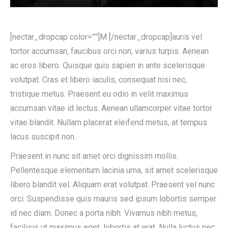
[nectar_dropcap color=””]M [/nectar_dropcap]auris vel
tortor accumsan, faucibus orci non, varius turpis. Aenean
ac eros libero. Quisque quis sapien in ante scelerisque
volutpat. Cras et libero iaculis, consequat nisi nec,
tristique metus. Praesent eu odio in velit maximus
accumsan vitae id lectus. Aenean ullamcorper vitae tortor
vitae blandit. Nullam placerat eleifend metus, at tempus
lacus suscipit non.
Praesent in nunc sit amet orci dignissim mollis.
Pellentesque elementum lacinia urna, sit amet scelerisque
libero blandit vel. Aliquam erat volutpat. Praesent vel nunc
orci. Suspendisse quis mauris sed ipsum lobortis semper
id nec diam. Donec a porta nibh. Vivamus nibh metus,
facilisis ut maximus eget, lobortis at erat. Nulla luctus nec