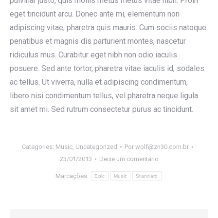
pulvinar justo, quis mollis metus metus vitae nibh. Proin
eget tincidunt arcu. Donec ante mi, elementum non
adipiscing vitae, pharetra quis mauris. Cum sociis natoque
penatibus et magnis dis parturient montes, nascetur
ridiculus mus. Curabitur eget nibh non odio iaculis
posuere. Sed ante tortor, pharetra vitae iaculis id, sodales
ac tellus. Ut viverra, nulla et adipiscing condimentum,
libero nisi condimentum tellus, vel pharetra neque ligula
sit amet mi. Sed rutrum consectetur purus ac tincidunt.
Categories:
Music
,
Uncategorized
Por
wolf@zn30.com.br
23/01/2013
Deixe um comentário
Marcações:
Epic
Music
Standard